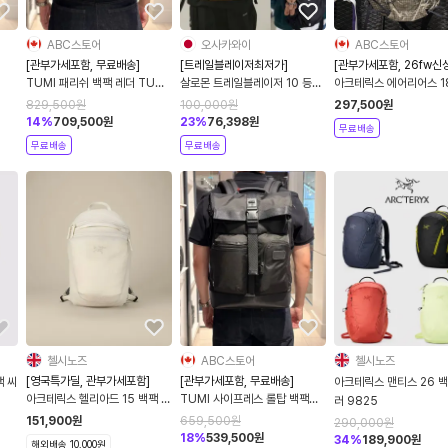
ABC스토어
오사카와이
ABC스토어
[관부가세포함, 무료배송]
[트레일블레이저최저가]
[관부가세포함, 26fw신
TUMI 패리쉬 백팩 레더 TUMI
살로몬 트레일블레이저 10 등산
아크테릭스 에어리어스 1
장인
Parrish Backpack Leather
가방 배낭 백팩 남녀공용 블랙
9581
829,500
원
100,000
원
297,500
원
회사원가방 직장인 가죽가방
LC2182900
14
%
709,500
원
23
%
76,398
원
무료배송
무료배송
무료배송
첼시노즈
ABC스토어
첼시노즈
[영국특가딜, 관부가세포함]
[관부가세포함, 무료배송]
팩 씨
아크테릭스 맨티스 26 백
아크테릭스 헬리아드 15 백팩 씨
TUMI 사이프레스 롤탑 백팩
러 9825
솔트 X000010358
TUMI Cypress Roll Top
151,900
원
659,500
원
290,000
원
Backpack
18
%
539,500
원
34
%
189,900
원
해외배송 10,000원