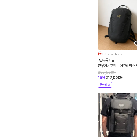
캐나다 빅마마
[단독특가딜]
관부가세포함 - 아크테릭스 
스 26 블랙 백팩 10643
255,500
원
15
%
217,000
원
무료배송