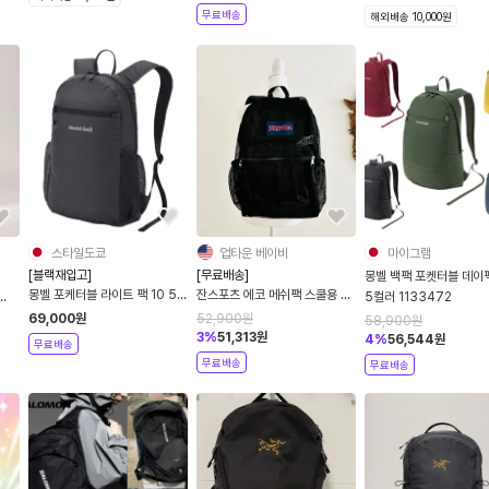
무료배송
해외배송 10,000원
스타일도쿄
업타운 베이비
마이그램
[블랙재입고]
[무료배송]
몽벨 백팩 포켓터블 데이팩
몽벨 포케터블 라이트 팩 10 5컬
잔스포츠 에코 메쉬팩 스쿨용 백
5컬러 1133472
러 1133469
팩 수영가방 정품 블랙색상
69,000
원
52,900
원
58,900
원
3
%
51,313
원
4
%
56,544
원
무료배송
무료배송
무료배송