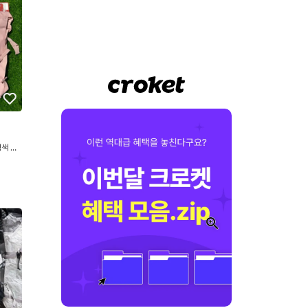
색 드
가방 미