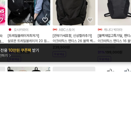
오사카와이
ABC스토어
캐나다 빅마마
[트레일블레이저최저가]
[관부가세포함, 신상컬러추가]
[블랙재입고특가딜, 맨티
 파
딜]
살로몬 트레일블레이저 20 등산
아크테릭스 맨티스 26 블랙 백
아크테릭스 맨티스 16 블
에어
가방 등산배낭 블랙
팩 등산 가방 10643
10636
 스태
120,000
원
239,500
원
290,000
원
앱 전용
10만원 쿠폰팩
받기
LC2182600
18
%
97,536
원
31
%
199,000
원
무료배송
확인하기
무료배송
무료배송
뉴욕몰
첼시노즈
더마리에르
[미국무료배송, SNS트렌드]
아크테릭스 맨티스 16 백팩 블랙
몽벨 포켓터블 데이팩 15