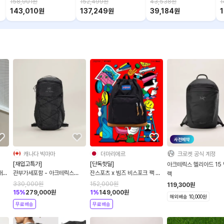
158,901
원
152,499
원
43,538
원
1
143,010
원
137,249
원
39,184
원
사전예약
캐나다 빅마마
더마리에르
크로켓 공식 계정
[재입고특가]
[단독핫딜]
아크테릭스 헬리아드 15 
배낭
관부가세포함 - 아크테릭스
잔스포츠 x 빔즈 비스포크 팩 고
랙
26FW 신상 에어리어스 18 백
백팩 3컬러 11-61-0241-245
330,000
원
152,000
원
119,300
원
팩 2컬러
15
%
279,000
원
1
%
149,000
원
해외배송 10,000원
무료배송
무료배송