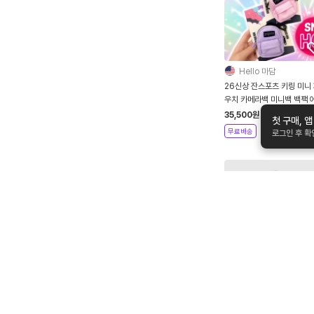
Hello 마담
26신상 잔스포츠 키링 미니
우치 카메라백 미니백 백팩 
팟 카드 케이스 화장품 슈퍼
35,500
원
첫 구매, 
시 SUPER STASH
무료배송
로그인 후 
첼시노즈
[단독특가]