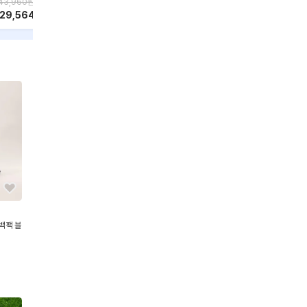
43,960
원
152,499
원
84,307
원
47,80
129,564
원
137,249
원
75,876
원
43,0
백팩 블