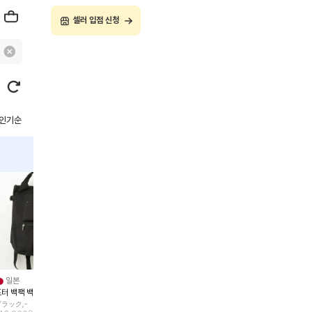
셀러 입점 신청
B급
B급
A급
일본
일본
일본
일본
포터 백팩 백팩
포터 원포인트 백팩 백팩
프릭스스토어 백팩 백팩 1264129900112
나이키 
ラック,-
グリーン,-
블랙,프리
블랙,-