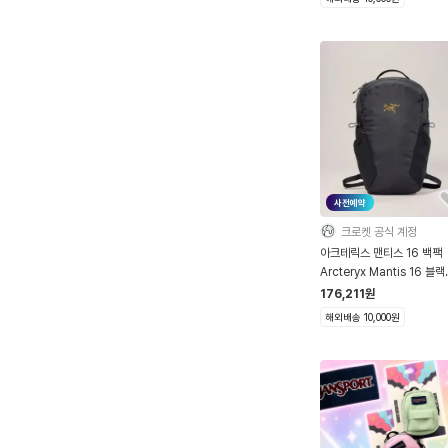
사전예약
크로켓 공식 계정
아크테릭스 맨티스 16 백팩
Arcteryx Mantis 16 블랙
Backpack Black
176,211
원
X000010636
해외배송 10,000원