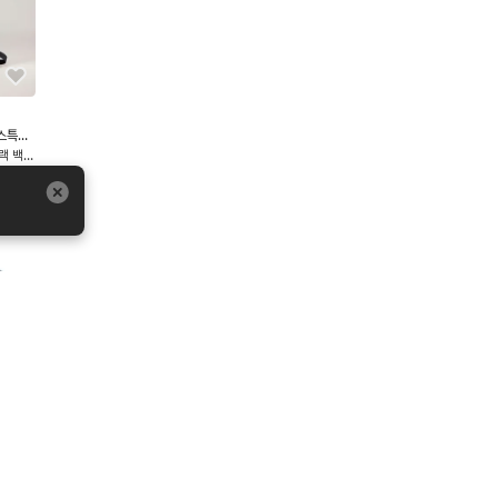
스특가
랙 백팩
L 5컬