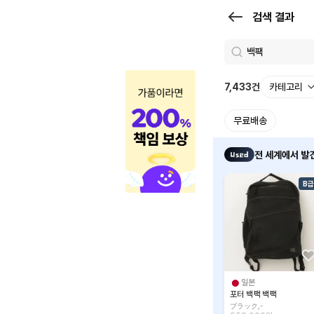
검
검색 결과
색
결
과
7,433
건
카테고리
|
무료배송
크
로
전 세계에서 발견
켓
B급
일본
포터 백팩 백팩
ブラック,-