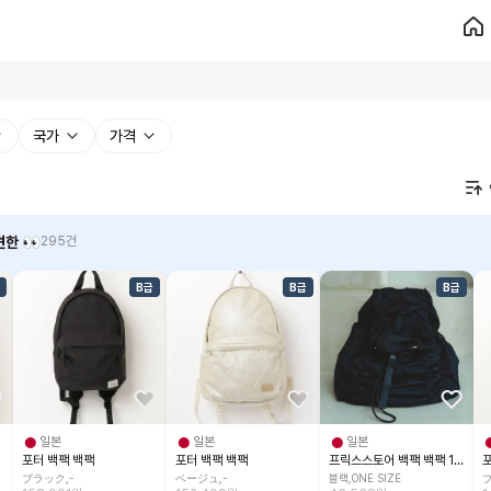
국가
가격
한 👀
295건
B급
B급
B급
일본
일본
일본
포터 백팩 백팩
포터 백팩 백팩
프릭스스토어 백팩 백팩 1364409300001
ブラック,-
ベージュ,-
블랙,ONE SIZE
ブ