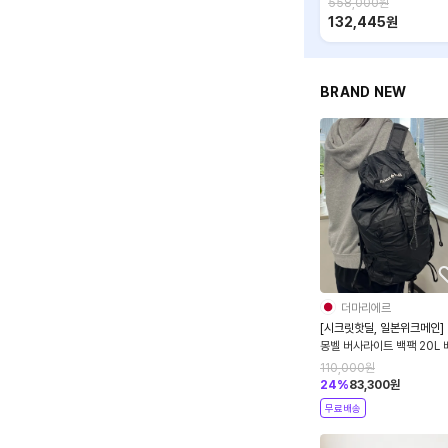
558,000
원
132,445
원
BRAND NEW
더마리에르
[시크릿핫딜, 일본위크메인]
몽벨 버사라이트 백팩 20L 
1133322
110,000
원
24
%
83,300
원
무료배송