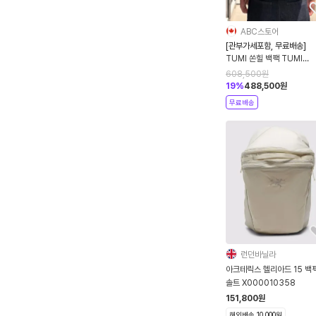
ABC스토어
[관부가세포함, 무료배송]
TUMI 쏜힐 백팩 TUMI
Thornhill Backpack 직
608,500
원
가방 회사원
19
%
488,500
원
무료배송
런던바닐라
아크테릭스 헬리아드 15 백
솔트 X000010358
151,800
원
해외배송 10,000원