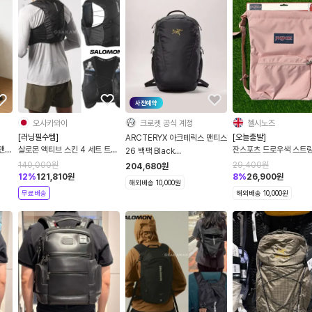
사전예약
오사카와이
크로켓 공식 계정
첼시노즈
[러닝필수템]
[오늘출발]
ARCTERYX 아크테릭스 맨티스
맨티
살로몬 액티브 스킨 4 세트 트레
잔스포츠 드로우색 스트링
26 백팩 Black
일러닝 백팩 조끼 블랙
로우스트링백 미니 백팩 
X000009825
140,000
원
29,400
원
204,680
원
LC2178200 플라스크포함
스티 로즈 14L
12
%
121,810
원
8
%
26,900
원
해외배송 10,000원
EK0A5BI7N59
무료배송
해외배송 10,000원