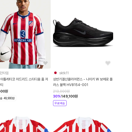
던타임
sktk11
 아틀레티코 마드리드 스타디움 홈 저
상반기결산클리어런스 - 나이키 W 보메로 플
팔티
러스 블랙 HV8154-001
500
원
213,000
원
30
%
149,100
원
 49,900원
무료배송