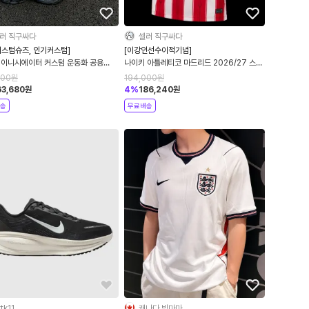
러 직구싸다
셀러 직구싸다
커스텀슈즈, 인기커스텀]
[이강인선수이적기념]
 이니시에이터 커스텀 운동화 공용
나이키 아틀레티코 마드리드 2026/27 스타
09-101
디움 홈 드라이핏 레플리카 저지 화이트 유니
000
원
194,000
원
버시티 레드 II1893-101
63,680
원
4
%
186,240
원
송
무료배송
tk11
캐나다 빅마마