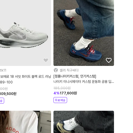
tk11
셀러 직구싸다
[정품나이키커스텀, 인기커스텀]
보메로 18 서밋 화이트 블랙 로드 러닝
나이키 이니시에이터 커스텀 운동화 공용 딥
189-100
블 IO7609-101
185,000
원
000
원
4
%
177,600
원
109,500
원
무료배송
송