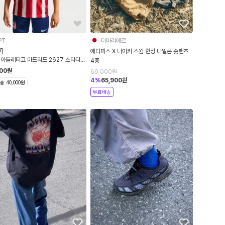
PT
더마리에르
]
에디피스 X 나이키 스윔 한정 나일론 숏팬츠
 아틀레티코 마드리드 2627 스타디움
4종
리카 빅 키즈 저지
500
원
69,000
원
4
%
65,900
원
 40,000원
무료배송