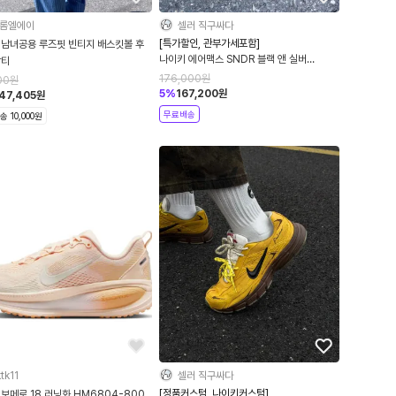
롬엘에이
셀러 직구싸다
[특가할인, 관부가세포함]
 남녀공용 루즈핏 빈티지 배스킷볼 후
나이키 에어맥스 SNDR 블랙 앤 실버
팔티
FZ2068-001
176,000
원
00
원
5
%
167,200
원
47,405
원
무료배송
 10,000원
tk11
셀러 직구싸다
[정품커스텀, 나이키커스텀]
보메로 18 러닝화 HM6804-800