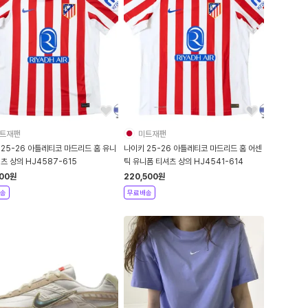
트재팬
미트재팬
 25-26 아틀레티코 마드리드 홈 유니
나이키 25-26 아틀레티코 마드리드 홈 어센
츠 상의 HJ4587-615
틱 유니폼 티셔츠 상의 HJ4541-614
500
원
220,500
원
송
무료배송