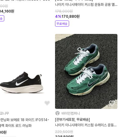
나이키 이니시에이터 커스텀 운동화 공용 옐
500
원
로우 IO7609-101
04,160
원
178,000
원
4
%
170,880
원
송
무료배송
쿄나무
바이민컴퍼니
[관부가세포함, 무료배송]
런닝화 보메로 18 와이드 IF0514-
나이키 이니시에이터 커스텀 슈레이스 운동화
블랙 화이트 로드 러닝화
밀리터리 그린
229,500
원
00
원
228,500
원