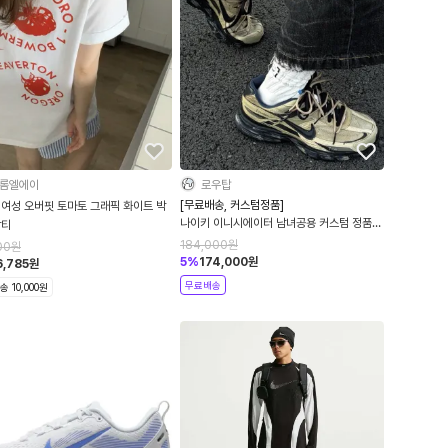
롬엘에이
로우탑
[무료배송, 커스텀정품]
 여성 오버핏 토마토 그래픽 화이트 박
나이키 이니시에이터 남녀공용 커스텀 정품
팔티
제품
184,000
원
00
원
5
%
174,000
원
6,785
원
무료배송
 10,000원