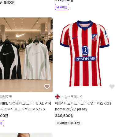
 19,900원
무료배송
타일도쿄
노블스토리UK
NIKE 남성용 테크 드라이핏 ADV 저
아틀레티코 마드리드 이강인티셔츠 Kids
리 스우시 로고 티셔츠 IM5726
home 26/27 jersey
000
원
349,500
원
송
해외배송 50,000원