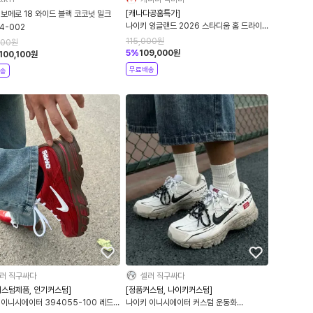
[캐나다공홈특가]
보메로 18 와이드 블랙 코코넛 밀크
나이키 잉글랜드 2026 스타디움 홈 드라이
14-002
핏 풋볼 레플리카 저지 화이트 스피드 레드
115,000
원
000
원
IB5290-100
5
%
109,000
원
100,100
원
무료배송
송
러 직구싸다
셀러 직구싸다
커스텀제품, 인기커스텀]
[정품커스텀, 나이키커스텀]
 이니시에이터 394055-100 레드
나이키 이니시에이터 커스텀 운동화