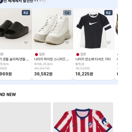
전 세계에서 발견한 👀
41건
B급
C급
B급
일본
일본
일본
일본
나이키 샌들 슬리퍼/샌들 11-33-0281-489
나이키 하이컷 스니커즈 스니커즈/운동화 688551-0002
나이키 반소매 티셔츠 기타
9.0cm
화이트,25.0cm
블랙,M
카키,23.5c
188
원
40,647
원
18,028
원
75,112
원
,969
원
36,582
원
16,225
원
67,600
ND NEW