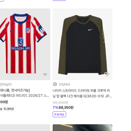
던바닐라
OSAKA
인유니폼, 전사이즈가능]
나이키 스트라이드 드라이핏 와플 크루넥 러
 아틀레티코 마드리드 2026/27 스타
닝 탑 블랙 다크 헤이즐 IQ3630-010 JP사
 드라이핏 레플리카 저지 II1893-101
이즈
900
원
95,000
원
버전
7
%
88,350
원
 10,000원
무료배송