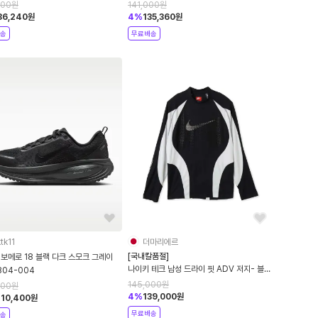
394055-100
000
원
141,000
원
86,240
원
4
%
135,360
원
송
무료배송
tk11
더마리에르
[국내칼품절]
보메로 18 블랙 다크 스모크 그레이
나이키 테크 남성 드라이 핏 ADV 저지- 블랙
804-004
오프 화이트 IM5726-010
145,000
원
000
원
4
%
139,000
원
110,400
원
무료배송
송