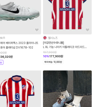
tk11
첼시노즈
[이강인선수유니폼]
 에어 베이퍼맥스 2023 플라이니트
L XL 가능 나이키 아틀레티코 마드리드
화이트 퓨어 플래티넘 DV1678-102
2026/27 스타디움 홈 드라이핏 레플리카 저
197,900
원
000
원
지 화이트 유니버시티 레드 II1893-101 논마
10
%
177,900
원
136,320
원
킹
해외배송 10,000원
송