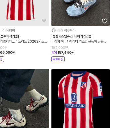
나다 빅마마
셀러 직구싸다
인선수이적기념]
[정품커스텀슈즈, 나이키커스텀]
 아틀레티코 마드리드 202627 스타
나이키 이니시에이터 커스텀 운동화 공용
홈 드라이핏 레플리카 저지 화이트 유니
IO7609-101
000
원
164,000
원
버시티 레드 II1893-101
166,000
원
4
%
157,440
원
송
무료배송