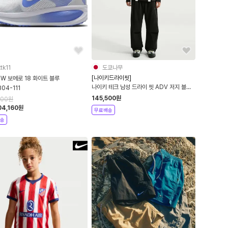
tk11
도쿄나무
[나이키드라이핏]
W 보메로 18 화이트 블루
나이키 테크 남성 드라이 핏 ADV 저지 블랙
04-111
IM5726-010 라이트본 IM5726-072
145,500
원
500
원
XS-XXL
04,160
원
무료배송
송