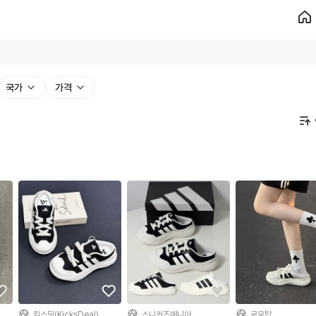
국가
가격
킥스딜(KicksDeal)
스니커즈매니아
로우탑