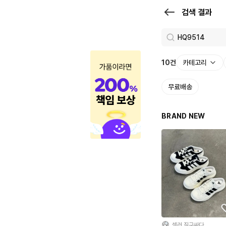
검
검색 결과
색
결
과
10
건
카테고리
|
무료배송
크
로
BRAND NEW
켓
셀러 직구싸다