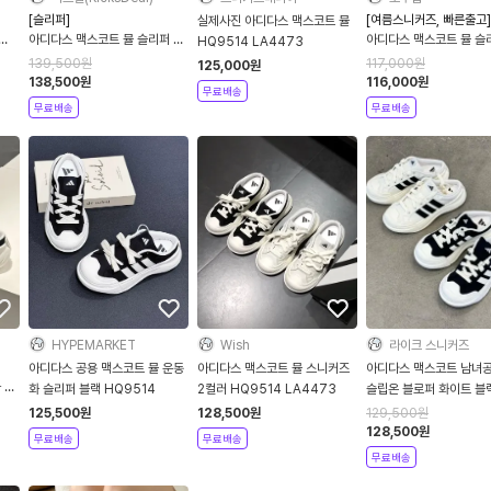
[슬리퍼]
[여름스니커즈, 빠른출고]
실제사진 아디다스 맥스코트 뮬
아디다스 맥스코트 뮬 슬리퍼 화
아디다스 맥스코트 뮬 슬
HQ9514 LA4473
이트 블랙 신상 HQ9514
컬러 HQ9514 LA447
139,500
원
117,000
원
125,000
원
LA4473
138,500
원
116,000
원
무료배송
무료배송
무료배송
HYPEMARKET
Wish
라이크 스니커즈
아디다스 공용 맥스코트 뮬 운동
아디다스 맥스코트 뮬 스니커즈
아디다스 맥스코트 남녀공
 공
화 슬리퍼 블랙 HQ9514
2컬러 HQ9514 LA4473
슬립온 블로퍼 화이트 블
LA4473 HQ9514
125,500
원
128,500
원
129,500
원
128,500
원
무료배송
무료배송
무료배송