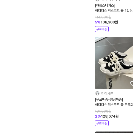
[여름스니커즈]
아디다스 맥스코트 뮬 2컬러
HQ9514 LA4473
114,000
원
5
%
108,300
원
무료배송
데이세븐
[무료배송-항공특송]
아디다스 맥스코트 뮬 운동화
용 슬리퍼 블랙 HQ9514
131,300
원
2
%
128,674
원
무료배송