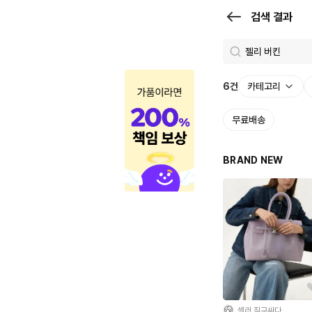
검
검색 결과
색
결
과
6
건
카테고리
|
무료배송
크
로
BRAND NEW
켓
셀러 직구싸다