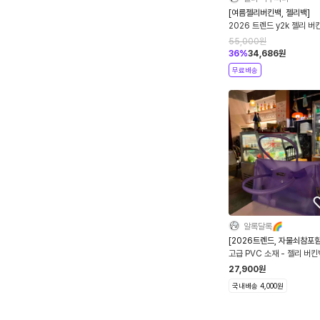
[여름젤리버킨백, 젤리백]
2026 트렌드 y2k 젤리 버
퍼킨백
55,000
원
36
%
34,686
원
무료배송
알록달록🌈
[2026트렌드, 자물쇠참포함
고급 PVC 소재 - 젤리 버킨
y2k 퍼킨백
27,900
원
국내배송 4,000원