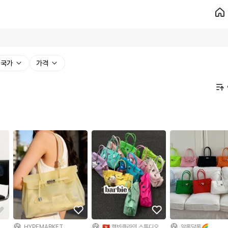
국가
가격
HYPEMARKET
🇭🇰 캘빈클라인 스튜디오
알록달록🌈