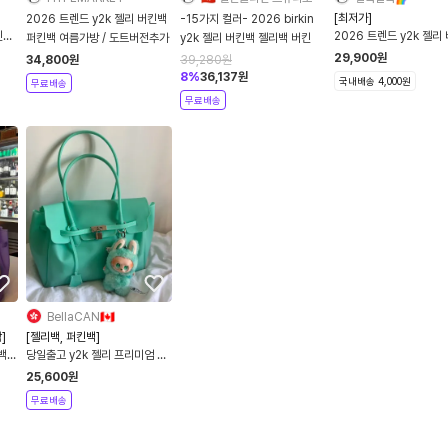
[최저가]
2026 트렌드 y2k 젤리 버킨백
-15가지 컬러- 2026 birkin
킨백
2026 트렌드 y2k 젤리
퍼킨백 여름가방 / 도트버전추가
y2k 젤리 버킨백 젤리백 버킨
퍼킨백 불투명
29,900
원
34,800
원
39,280
원
8
%
36,137
원
국내배송 4,000원
무료배송
무료배송
BellaCAN🇨🇦
]
[젤리백, 퍼킨백]
백
당일출고 y2k 젤리 프리미엄 버
킨백 퍼킨백 여름 숄더백
25,600
원
무료배송