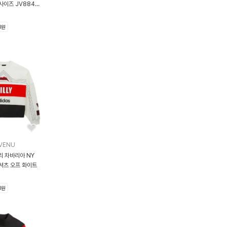
0원
VENU
리 차바리아 NY
셔츠 오프 화이트
0원