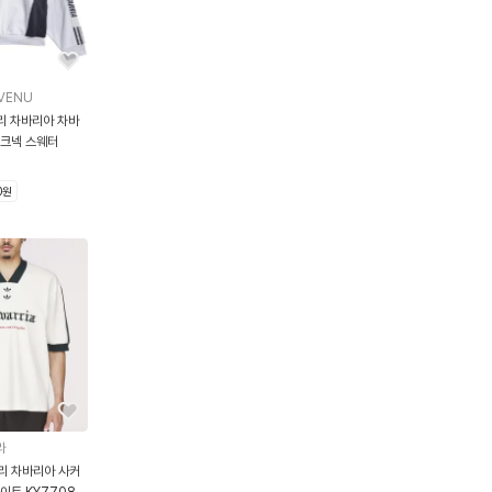
VENU
리 차바리아 차바
모크넥 스웨터
0원
라
리 차바리아 사커
이트 KY7708