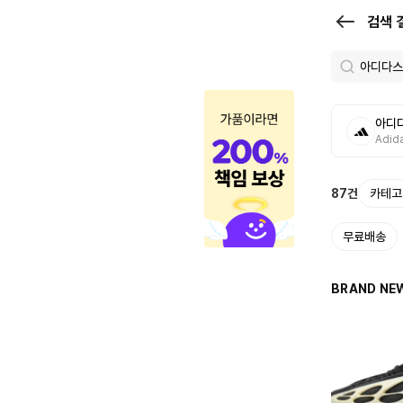
검
검색 
색
결
과
아디
|
Adid
크
로
87
건
카테고
켓
무료배송
BRAND NE