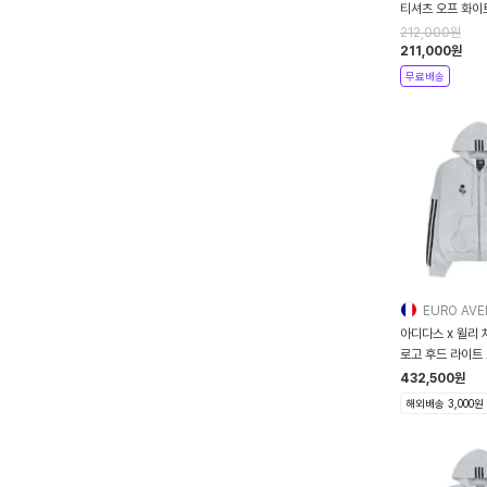
티셔츠 오프 화이트
212,000
원
211,000
원
무료배송
EURO AV
아디다스 x 윌리 
로고 후드 라이트
432,500
원
해외배송 3,000원