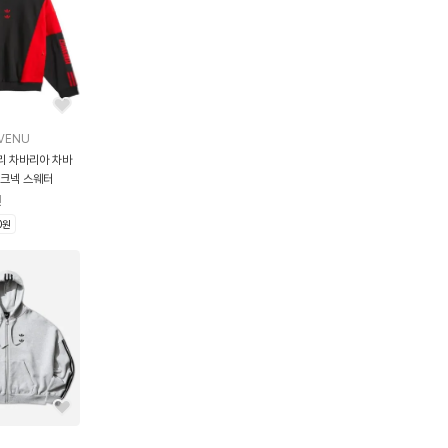
VENU
리 차바리아 차바
모크넥 스웨터
원
0원