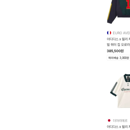
EURO AV
아디다스 x 윌리
빌 쿼터 집 오로라
385,500
원
해외배송 3,000원
더마리에르
아디다스 x 윌리