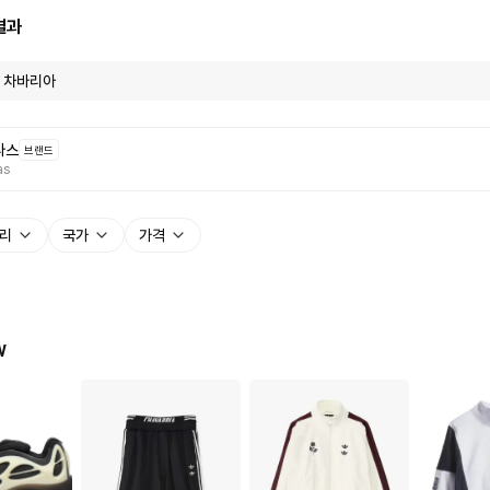
결과
다스
브랜드
as
리
국가
가격
W