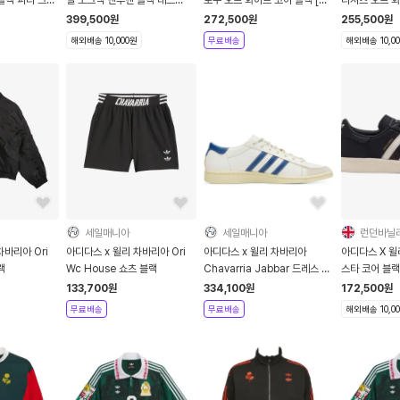
KD9347
부가세포함]
399,500
원
272,500
원
255,500
원
해외배송 10,000원
무료배송
해외배송 10,0
세일매니아
세일매니아
런던바닐
차바리아 Ori
아디다스 x 윌리 차바리아 Ori
아디다스 x 윌리 차바리아
아디다스 X 윌
랙
Wc House 쇼츠 블랙
Chavarria Jabbar 드레스 오
스타 코어 블랙
프화이트
KJ2029
133,700
원
334,100
원
172,500
원
무료배송
무료배송
해외배송 10,0