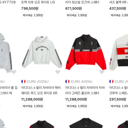
 KY7708
트랙 자켓 오프 화이트 US
리아 왓슨빌 모크넥 스웨터
셔츠 블랙 KR 사이즈 JV8848
JV
796,500
원
671,500
원
437,500
원
해외배송 3,000원
해외배송 3,000원
해외배송 3,00
ENU
EURO AVENU
EURO AVENU
EURO A
차바리아 풀 집
아디다스 x 윌리 차바리아 헤비
아디다스 x 윌리 차바리아 차바
아디다스 x 윌
 그레이 헤
웨이트 후드 오프 화이트 KR
리아 고메즈 풀오버 스웨터
크루넥 스웨트
11,288,000
원
11,288,000
원
297,500
원
해외배송 3,000원
해외배송 3,000원
해외배송 3,00