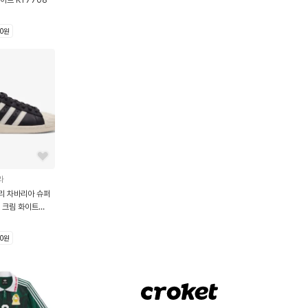
00원
라
리 차바리아 슈퍼
 크림 화이트
00원