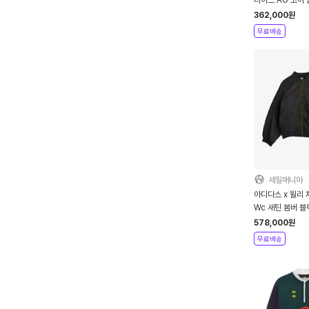
이
362,000
원
무료배송
세일매니아
아디다스 x 윌리 
Wc 새틴 봄버 블
578,000
원
무료배송