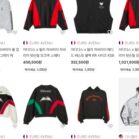
ENU
EURO AVENU
EURO AVENU
EURO A
차바리아 풀 집
아디다스 x 윌리 차바리아 차바
아디다스 x 윌리 차바리아 패디
아디다스 x 윌
 그레이 헤
리아 왓슨빌 모크넥 스웨터
드 베스트 블랙 KR 사이즈 KS6
리아 왓슨빌 
456,500
원
332,500
원
1,021,500
해외배송 3,000원
해외배송 3,000원
해외배송 3,00
ENU
EURO AVENU
EURO AVENU
다니캘리