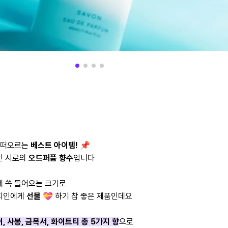
저 떠오르는
베스트 아이템!
📌
인 시로의
오드퍼퓸 향수
입니다
에 쏙 들어오는 크기로
 지인에게
선물
💝 하기 참 좋은 제품인데요
 사봉, 금목서, 화이트티 총 5가지 향
으로